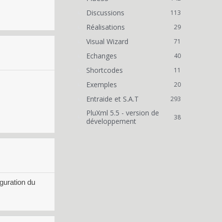
Discussions
113
Réalisations
29
Visual Wizard
71
Echanges
40
Shortcodes
11
Exemples
20
Entraide et S.A.T
293
PluXml 5.5 - version de
38
développement
iguration du