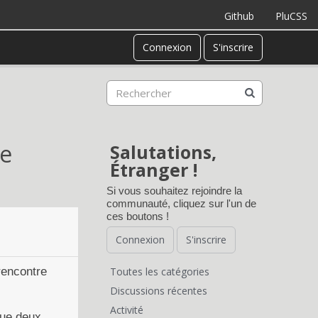
Github
PluCSS
Connexion
S'inscrire
ge
Salutations,
Étranger !
Si vous souhaitez rejoindre la
communauté, cliquez sur l'un de
ces boutons !
Connexion
S'inscrire
rencontre
Toutes les catégories
L
Discussions récentes
Activité
que deux