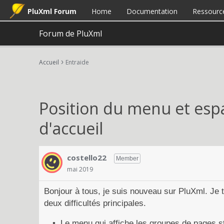
PluXml Forum
Home
Documentation
Ressourc
Forum de PluXml
›
Accueil
Entraide
Position du menu et espac
d'accueil
costello22
Member
mai 2019
Bonjour à tous, je suis nouveau sur PluXml. Je
deux difficultés principales.
Le menu qui affiche les groupes de pages st