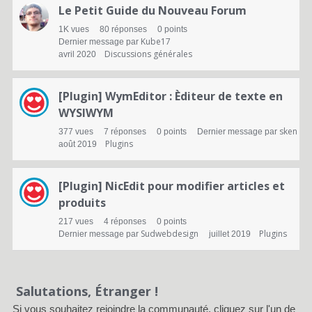
s
Le Petit Guide du Nouveau Forum
1K
vues
80
réponses
0
points
Kube17
Dernier message par
Discussions générales
avril 2020
[Plugin] WymEditor : Èditeur de texte en
WYSIWYM
sken
377
vues
7
réponses
0
points
Dernier message par
Plugins
août 2019
[Plugin] NicEdit pour modifier articles et
produits
217
vues
4
réponses
0
points
Sudwebdesign
Plugins
Dernier message par
juillet 2019
Salutations, Étranger !
Si vous souhaitez rejoindre la communauté, cliquez sur l'un de