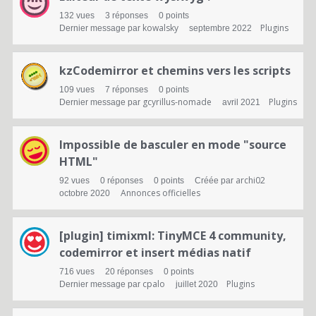
d
132
vues
3
réponses
0
points
kowalsky
Plugins
Dernier message par
septembre 2022
e
d
kzCodemirror et chemins vers les scripts
i
109
vues
7
réponses
0
points
gcyrillus-nomade
Plugins
Dernier message par
avril 2021
s
c
Impossible de basculer en mode "source
u
HTML"
archi02
92
vues
0
réponses
0
points
Créée par
s
Annonces officielles
octobre 2020
s
i
[plugin] timixml: TinyMCE 4 community,
codemirror et insert médias natif
o
716
vues
20
réponses
0
points
n
cpalo
Plugins
Dernier message par
juillet 2020