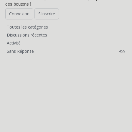
ces boutons !
Connexion
S'inscrire
Toutes les catégories
L
Discussions récentes
i
Activité
Sans Réponse
459
e
n
s
r
a
p
i
d