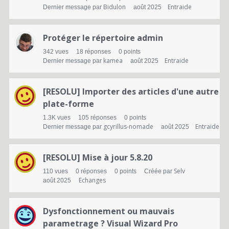
Bidulon
Entraide
Dernier message par
août 2025
Protéger le répertoire admin
342
vues
18
réponses
0
points
kamea
Entraide
Dernier message par
août 2025
[RESOLU] Importer des articles d'une autre
plate-forme
1.3K
vues
105
réponses
0
points
gcyrillus-nomade
Entraide
Dernier message par
août 2025
[RESOLU] Mise à jour 5.8.20
Selv
110
vues
0
réponses
0
points
Créée par
Echanges
août 2025
Dysfonctionnement ou mauvais
parametrage ? Visual Wizard Pro