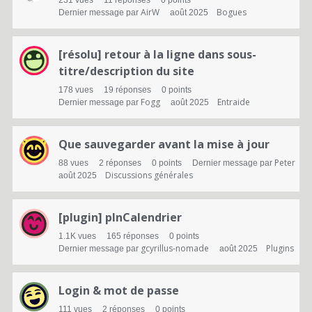
231
vues
11
réponses
0
points
AirW
Bogues
Dernier message par
août 2025
[résolu] retour à la ligne dans sous-
titre/description du site
178
vues
19
réponses
0
points
Fogg
Entraide
Dernier message par
août 2025
Que sauvegarder avant la mise à jour
Peter
88
vues
2
réponses
0
points
Dernier message par
Discussions générales
août 2025
[plugin] plnCalendrier
1.1K
vues
165
réponses
0
points
gcyrillus-nomade
Plugins
Dernier message par
août 2025
Login & mot de passe
111
vues
2
réponses
0
points