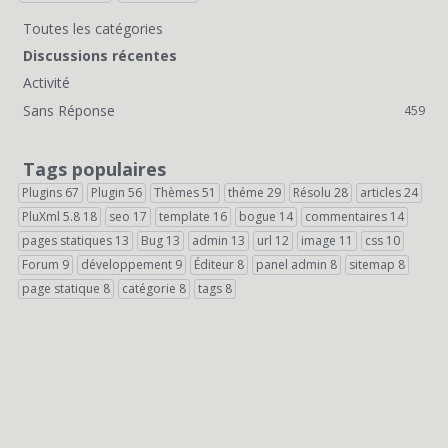
Toutes les catégories
L
Discussions récentes
i
Activité
Sans Réponse
459
e
n
Tags populaires
s
Plugins
67
Plugin
56
Thèmes
51
théme
29
Résolu
28
articles
24
PluXml 5.8
18
seo
17
template
16
bogue
14
commentaires
14
r
pages statiques
13
Bug
13
admin
13
url
12
image
11
css
10
a
Forum
9
développement
9
Éditeur
8
panel admin
8
sitemap
8
page statique
8
catégorie
8
tags
8
p
i
d
e
s