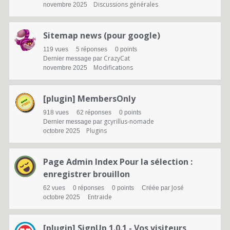
s
Discussions générales
novembre 2025
Sitemap news (pour google)
119
vues
5
réponses
0
points
CrazyCat
Dernier message par
Modifications
novembre 2025
[plugin] MembersOnly
918
vues
62
réponses
0
points
gcyrillus-nomade
Dernier message par
Plugins
octobre 2025
Page Admin Index Pour la sélection :
enregistrer brouillon
José
62
vues
0
réponses
0
points
Créée par
Entraide
octobre 2025
[plugin] SignUp 1.0.1 - Vos visiteurs