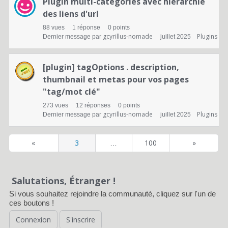
Plugin multi-catégories avec hiérarchie
des liens d'url
88
vues
1
réponse
0
points
gcyrillus-nomade
Plugins
Dernier message par
juillet 2025
[plugin] tagOptions . description,
thumbnail et metas pour vos pages
"tag/mot clé"
273
vues
12
réponses
0
points
gcyrillus-nomade
Plugins
Dernier message par
juillet 2025
«
3
100
»
…
Salutations, Étranger !
Si vous souhaitez rejoindre la communauté, cliquez sur l'un de
ces boutons !
Connexion
S'inscrire