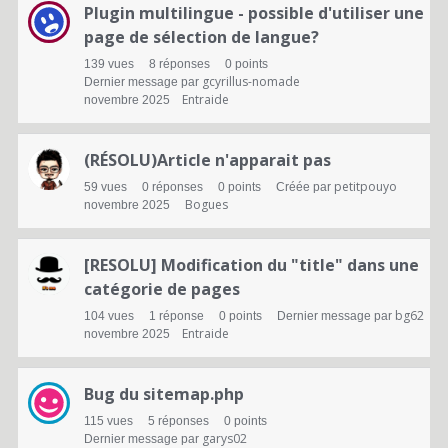
Plugin multilingue - possible d'utiliser une
d
page de sélection de langue?
e
139
vues
8
réponses
0
points
gcyrillus-nomade
Dernier message par
d
Entraide
novembre 2025
i
s
(RÉSOLU)Article n'apparait pas
petitpouyo
59
vues
0
réponses
0
points
Créée par
c
Bogues
novembre 2025
u
s
[RESOLU] Modification du "title" dans une
catégorie de pages
s
bg62
104
vues
1
réponse
0
points
Dernier message par
i
Entraide
novembre 2025
o
Bug du sitemap.php
n
115
vues
5
réponses
0
points
garys02
Dernier message par