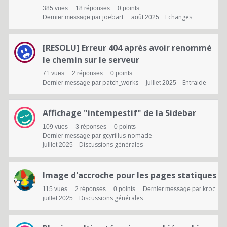
385
vues
18
réponses
0
points
joebart
Echanges
Dernier message par
août 2025
[RESOLU] Erreur 404 après avoir renommé
le chemin sur le serveur
71
vues
2
réponses
0
points
patch_works
Entraide
Dernier message par
juillet 2025
Affichage "intempestif" de la Sidebar
109
vues
3
réponses
0
points
gcyrillus-nomade
Dernier message par
Discussions générales
juillet 2025
Image d'accroche pour les pages statiques
kroc
115
vues
2
réponses
0
points
Dernier message par
Discussions générales
juillet 2025