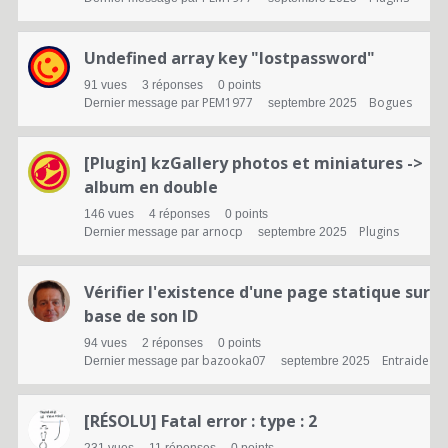
Undefined array key "lostpassword"
91
vues
3
réponses
0
points
PEM1977
Bogues
Dernier message par
septembre 2025
[Plugin] kzGallery photos et miniatures ->
album en double
146
vues
4
réponses
0
points
arnocp
Plugins
Dernier message par
septembre 2025
Vérifier l'existence d'une page statique sur
base de son ID
94
vues
2
réponses
0
points
bazooka07
Entraide
Dernier message par
septembre 2025
[RÉSOLU] Fatal error : type : 2