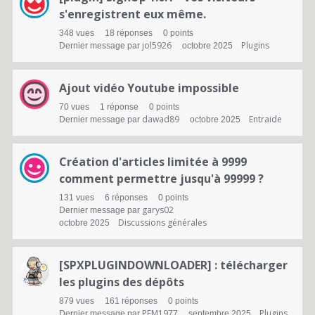
s'enregistrent eux même.
348
vues
18
réponses
0
points
jol5926
Plugins
Dernier message par
octobre 2025
Ajout vidéo Youtube impossible
70
vues
1
réponse
0
points
dawad89
Entraide
Dernier message par
octobre 2025
Création d'articles limitée à 9999
comment permettre jusqu'à 99999 ?
131
vues
6
réponses
0
points
garys02
Dernier message par
Discussions générales
octobre 2025
[SPXPLUGINDOWNLOADER] : télécharger
les plugins des dépôts
879
vues
161
réponses
0
points
PEM1977
Plugins
Dernier message par
septembre 2025