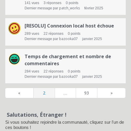
141
vues
3
réponses
0
points
patch_works
Dernier message par
février 2025
[RESOLU] Connexion local host échoue
289
vues
22
réponses
0
points
bazooka07
Dernier message par
janvier 2025
Temps de chargement et nombre de
commentaires
284
vues
22
réponses
0
points
bazooka07
Dernier message par
janvier 2025
«
2
93
»
…
Salutations, Étranger !
Si vous souhaitez rejoindre la communauté, cliquez sur l'un de
ces boutons !