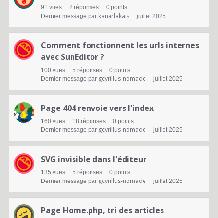
91
vues
2
réponses
0
points
kanarlakais
Dernier message par
juillet 2025
Comment fonctionnent les urls internes
avec SunEditor ?
100
vues
5
réponses
0
points
gcyrillus-nomade
Dernier message par
juillet 2025
Page 404 renvoie vers l'index
160
vues
18
réponses
0
points
gcyrillus-nomade
Dernier message par
juillet 2025
SVG invisible dans l'éditeur
135
vues
5
réponses
0
points
gcyrillus-nomade
Dernier message par
juillet 2025
Page Home.php, tri des articles