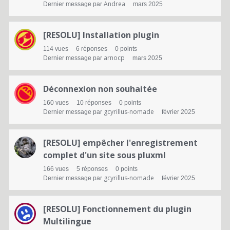
Andrea
Dernier message par
mars 2025
[RESOLU] Installation plugin
114
vues
6
réponses
0
points
arnocp
Dernier message par
mars 2025
Déconnexion non souhaitée
160
vues
10
réponses
0
points
gcyrillus-nomade
Dernier message par
février 2025
[RESOLU] empêcher l'enregistrement
complet d'un site sous pluxml
166
vues
5
réponses
0
points
gcyrillus-nomade
Dernier message par
février 2025
[RESOLU] Fonctionnement du plugin
Multilingue