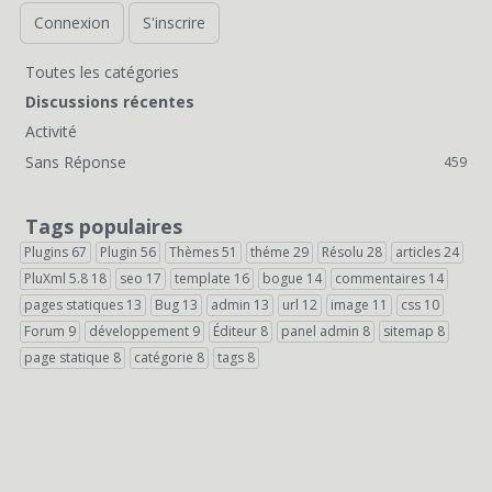
Connexion
S'inscrire
Toutes les catégories
L
Discussions récentes
i
Activité
Sans Réponse
459
e
n
Tags populaires
s
Plugins
67
Plugin
56
Thèmes
51
théme
29
Résolu
28
articles
24
PluXml 5.8
18
seo
17
template
16
bogue
14
commentaires
14
r
pages statiques
13
Bug
13
admin
13
url
12
image
11
css
10
a
Forum
9
développement
9
Éditeur
8
panel admin
8
sitemap
8
page statique
8
catégorie
8
tags
8
p
i
d