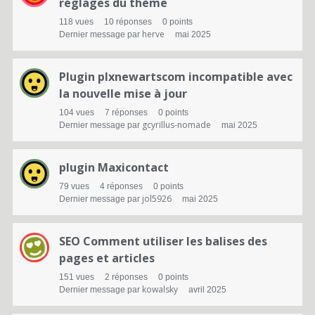
réglages du thème
118
vues
10
réponses
0
points
herve
Dernier message par
mai 2025
Plugin plxnewartscom incompatible avec
la nouvelle mise à jour
104
vues
7
réponses
0
points
gcyrillus-nomade
Dernier message par
mai 2025
plugin Maxicontact
79
vues
4
réponses
0
points
jol5926
Dernier message par
mai 2025
SEO Comment utiliser les balises des
pages et articles
151
vues
2
réponses
0
points
kowalsky
Dernier message par
avril 2025