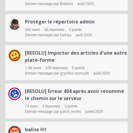
n
Bidulon
Dernier message par
août 2025
s
Protéger le répertoire admin
342
vues
18
réponses
0
points
kamea
Dernier message par
août 2025
[RESOLU] Importer des articles d'une autre
plate-forme
1.3K
vues
105
réponses
0
points
gcyrillus-nomade
Dernier message par
août 2025
[RESOLU] Erreur 404 après avoir renommé
le chemin sur le serveur
73
vues
2
réponses
0
points
patch_works
Dernier message par
juillet 2025
balise H1