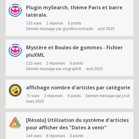
Plugin mySearch, thème Paris et barre
latérale.
133
vues
1
réponse
0
points
gcyrillus-nomade
Dernier message par
avril 2025
Mystère et Boules de gommes - Fichier
pluXML
123
vues
2
réponses
0
points
enigraphik
Dernier message par
avril 2025
affichage nombre d'articles par catégorie
José
75
vues
2
réponses
0
points
Dernier message par
mars 2025
[Résolu] Utilisation du système d'articles
pour afficher des "Dates à venir"
144
vues
8
réponses
0
points