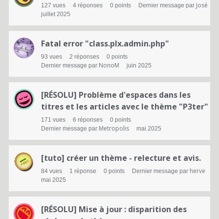
José
127
vues
4
réponses
0
points
Dernier message par
juillet 2025
Fatal error "class.plx.admin.php"
93
vues
2
réponses
0
points
NonoM
Dernier message par
juin 2025
[RÉSOLU] Problème d'espaces dans les
titres et les articles avec le thème "P3ter"
171
vues
6
réponses
0
points
Metropolis
Dernier message par
mai 2025
[tuto] créer un thème - relecture et avis.
herve
84
vues
1
réponse
0
points
Dernier message par
mai 2025
[RÉSOLU] Mise à jour : disparition des