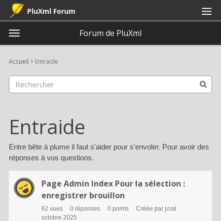
PluXml Forum
Forum de PluXml
t
o
×
Connexion
S'inscrire
·
g
›
Accueil
Entraide
Connexion
S'inscrire
g
l
e
Catégories
m
e
Entraide
Discussions
n
u
Activité
Entre bête à plume il faut s'aider pour s'envoler. Pour avoir des
réponses à vos questions.
L
Page Admin Index Pour la sélection :
i
enregistrer brouillon
s
José
62
vues
0
réponses
0
points
Créée par
octobre 2025