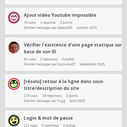
t
e
Ajout vidéo Youtube impossible
d
70
vues
1
réponse
0
points
dawad89
Dernier message par
octobre 2025
e
d
Vérifier l'existence d'une page statique sur
i
base de son ID
94
vues
2
réponses
0
points
s
bazooka07
Dernier message par
septembre 2025
c
u
[résolu] retour à la ligne dans sous-
titre/description du site
s
178
vues
19
réponses
0
points
s
Fogg
Dernier message par
août 2025
i
Login & mot de passe
o
111
vues
2
réponses
0
points