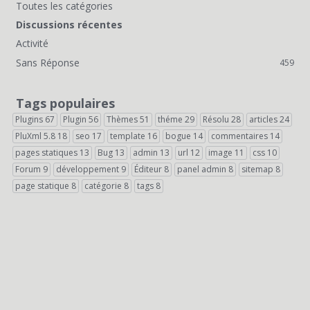
n
Toutes les catégories
s
L
Discussions récentes
i
Activité
Sans Réponse
459
e
n
Tags populaires
s
Plugins
67
Plugin
56
Thèmes
51
théme
29
Résolu
28
articles
24
PluXml 5.8
18
seo
17
template
16
bogue
14
commentaires
14
r
pages statiques
13
Bug
13
admin
13
url
12
image
11
css
10
a
Forum
9
développement
9
Éditeur
8
panel admin
8
sitemap
8
page statique
8
catégorie
8
tags
8
p
i
d
e
s