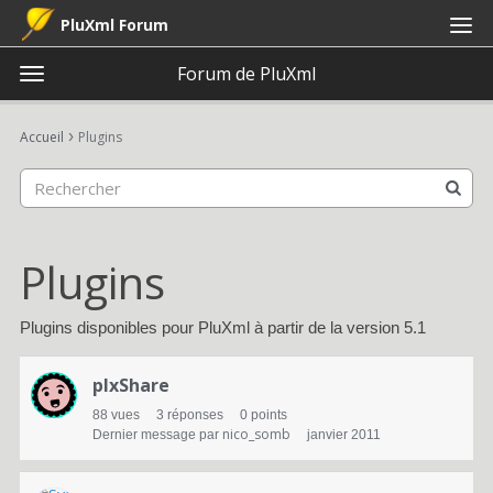
PluXml Forum
Forum de PluXml
t
o
×
Connexion
S'inscrire
·
g
›
Accueil
Plugins
Connexion
S'inscrire
g
l
e
Catégories
m
e
Plugins
Discussions
n
u
Activité
Plugins disponibles pour PluXml à partir de la version 5.1
L
plxShare
i
88
vues
3
réponses
0
points
s
nico_somb
Dernier message par
janvier 2011
t