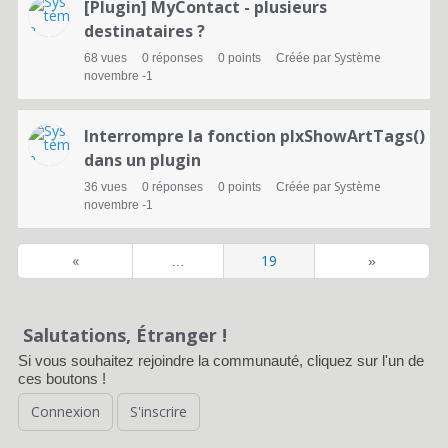
[Plugin] MyContact - plusieurs
e
destinataires ?
d
Système
68
vues
0
réponses
0
points
Créée par
novembre -1
e
d
Interrompre la fonction plxShowArtTags()
i
dans un plugin
Système
36
vues
0
réponses
0
points
Créée par
s
novembre -1
c
«
19
u
…
»
s
s
Salutations, Étranger !
Si vous souhaitez rejoindre la communauté, cliquez sur l'un de
i
ces boutons !
o
Connexion
S'inscrire