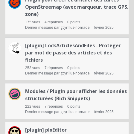
OpenStreemap (avec marqueur, trace GPS,
zone)
175
vues
4
réponses
0
points
gcyrillus-nomade
Dernier message par
février 2025
[plugin] LockArticlesAndFiles - Protéger
par mot de passe des articles et des
fichiers
253
vues
7
réponses
0
points
gcyrillus-nomade
Dernier message par
février 2025
Modules / Plugin pour afficher les données
structurées (Rich Snippets)
222
vues
7
réponses
0
points
gcyrillus-nomade
Dernier message par
février 2025
[plugin] plxEditor