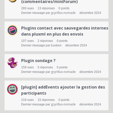
(commentaires/miniForum)
283
vues
13
réponses
0
points
gcyrillus-nomade
Dernier message par
décembre 2024
Plugins contact avec sauvegardes internes
dans pluxml en plus des envois
107
vues
2
réponses
0
points
bastien
Dernier message par
décembre 2024
Plugin sondage ?
159
vues
5
réponses
0
points
gcyrillus-nomade
Dernier message par
décembre 2024
[plugin] addEvents ajouter la gestion des
participants
218
vues
15
réponses
0
points
gcyrillus-nomade
Dernier message par
décembre 2024