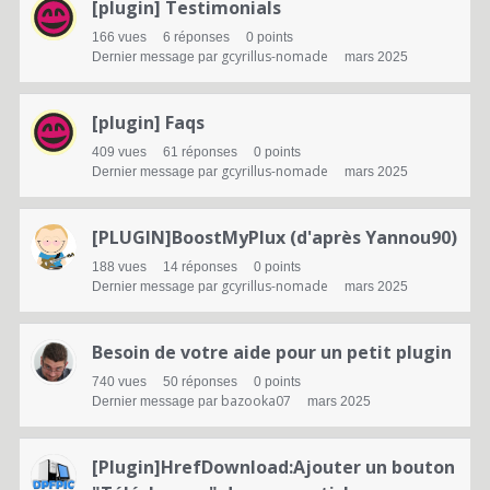
[plugin] Testimonials
e
166
vues
6
réponses
0
points
d
gcyrillus-nomade
Dernier message par
mars 2025
e
[plugin] Faqs
d
409
vues
61
réponses
0
points
i
gcyrillus-nomade
Dernier message par
mars 2025
s
[PLUGIN]BoostMyPlux (d'après Yannou90)
c
188
vues
14
réponses
0
points
u
gcyrillus-nomade
Dernier message par
mars 2025
s
Besoin de votre aide pour un petit plugin
s
740
vues
50
réponses
0
points
i
bazooka07
Dernier message par
mars 2025
o
[Plugin]HrefDownload:Ajouter un bouton