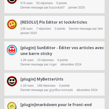
573
vues
53
réponses
0
points
bazooka07
Dernier message par
janvier 2025
[RESOLU] Plx Editor et lockArticles
Selv
138
vues
7
réponses
0
points
Dernier message par
janvier 2025
[plugin] SunEditor - Éditer vos articles avec
une barre sticky
1.2K
vues
23
réponses
0
points
roger
Dernier message par
décembre 2024
[plugin] MyBetterUrls
1.1K
vues
168
réponses
0
points
gcyrillus-nomade
Dernier message par
décembre 2024
[plugin]markdown pour le Front-end