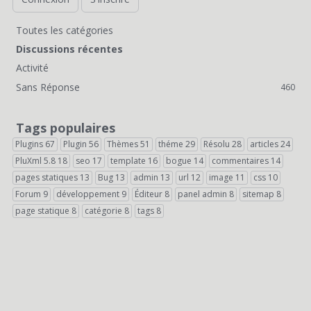
Toutes les catégories
L
Discussions récentes
i
Activité
Sans Réponse
460
e
n
Tags populaires
s
Plugins
67
Plugin
56
Thèmes
51
théme
29
Résolu
28
articles
24
PluXml 5.8
18
seo
17
template
16
bogue
14
commentaires
14
r
pages statiques
13
Bug
13
admin
13
url
12
image
11
css
10
a
Forum
9
développement
9
Éditeur
8
panel admin
8
sitemap
8
page statique
8
catégorie
8
tags
8
p
i
d
e