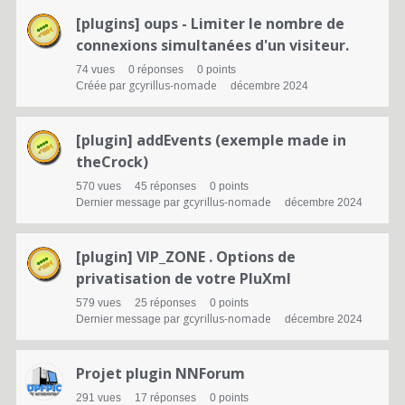
[plugins] oups - Limiter le nombre de
connexions simultanées d'un visiteur.
74
vues
0
réponses
0
points
gcyrillus-nomade
Créée par
décembre 2024
[plugin] addEvents (exemple made in
theCrock)
570
vues
45
réponses
0
points
gcyrillus-nomade
Dernier message par
décembre 2024
[plugin] VIP_ZONE . Options de
privatisation de votre PluXml
579
vues
25
réponses
0
points
gcyrillus-nomade
Dernier message par
décembre 2024
Projet plugin NNForum
291
vues
17
réponses
0
points