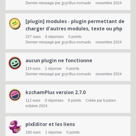
gcyrillus-nomade
Dernier message par
novembre 2024
[plugin] modules - plugin permettant de
charger d'autres modules, texte ou php
227
vues
6
réponses
0
points
gcyrillus-nomade
Dernier message par
novembre 2024
aucun plugin ne fonctionne
119
vues
1
réponse
0
points
gcyrillus-nomade
Dernier message par
novembre 2024
kzchamPlus version 2.7.0
bastien
112
vues
0
réponses
0
points
Créée par
octobre 2024
plxEditor et les liens
160
vues
1
réponse
0
points