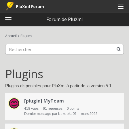
PluXml Forum
Forum de PluXml
t
o
×
Connexion
S'inscrire
·
g
›
Accueil
Plugins
Connexion
S'inscrire
g
l
e
Catégories
m
e
Plugins
Discussions
n
u
Activité
Plugins disponibles pour PluXml à partir de la version 5.1
L
[plugin] MyTeam
i
418
vues
61
réponses
0
points
s
bazooka07
Dernier message par
mars 2025
t