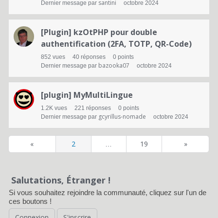
santini
Dernier message par
octobre 2024
[Plugin] kzOtPHP pour double
authentification (2FA, TOTP, QR-Code)
852
vues
40
réponses
0
points
bazooka07
Dernier message par
octobre 2024
[plugin] MyMultiLingue
1.2K
vues
221
réponses
0
points
gcyrillus-nomade
Dernier message par
octobre 2024
«
2
19
»
…
Salutations, Étranger !
Si vous souhaitez rejoindre la communauté, cliquez sur l'un de
ces boutons !
Connexion
S'inscrire