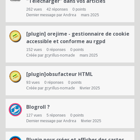
n
"Télécharger" dans vos articles
s
262
vues
42
réponses
0
points
Andrea
Dernier message par
mars 2025
[plugin] orejime - gestionnaire de cookie
accessible et conforme au rgpd
152
vues
0
réponses
0
points
gcyrillus-nomade
Créée par
mars 2025
[plugin]obsufacteur HTML
93
vues
0
réponses
0
points
gcyrillus-nomade
Créée par
février 2025
Blogroll ?
127
vues
5
réponses
0
points
Andrea
Dernier message par
février 2025
Plugin pour créer et afficher des cartes