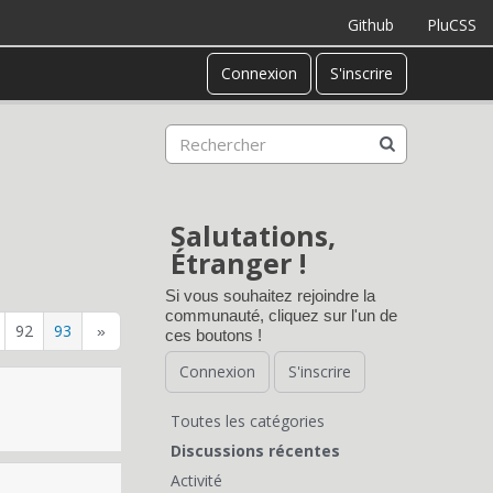
Github
PluCSS
Connexion
S'inscrire
Salutations,
Étranger !
Si vous souhaitez rejoindre la
communauté, cliquez sur l'un de
92
93
»
ces boutons !
Connexion
S'inscrire
Toutes les catégories
L
Discussions récentes
Activité