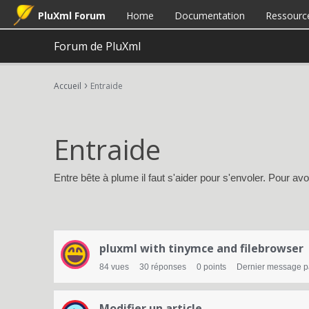
PluXml Forum
Home
Documentation
Ressourc
Forum de PluXml
›
Accueil
Entraide
Entraide
Entre bête à plume il faut s'aider pour s'envoler. Pour a
L
pluxml with tinymce and filebrowser
i
84
vues
30
réponses
0
points
Dernier message 
s
Modifier un article