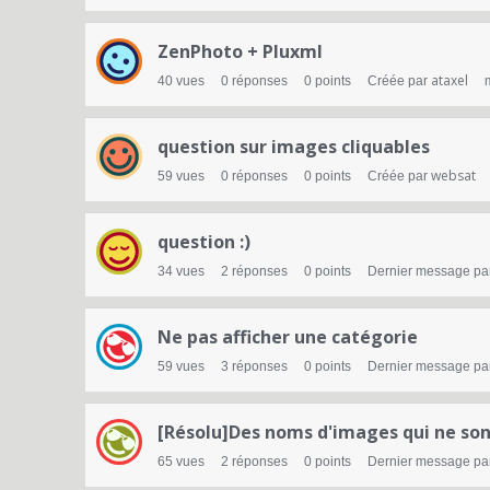
ZenPhoto + Pluxml
ataxel
40
vues
0
réponses
0
points
Créée par
question sur images cliquables
websat
59
vues
0
réponses
0
points
Créée par
question :)
34
vues
2
réponses
0
points
Dernier message pa
Ne pas afficher une catégorie
59
vues
3
réponses
0
points
Dernier message pa
[Résolu]Des noms d'images qui ne sont 
65
vues
2
réponses
0
points
Dernier message pa