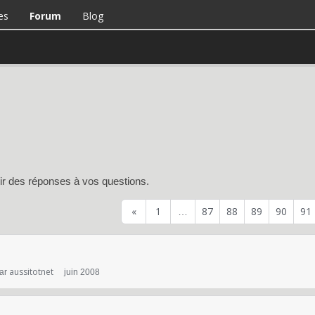
es
Forum
Blog
voir des réponses à vos questions.
«
1
87
88
89
90
91
…
aussitotnet
par
juin 2008