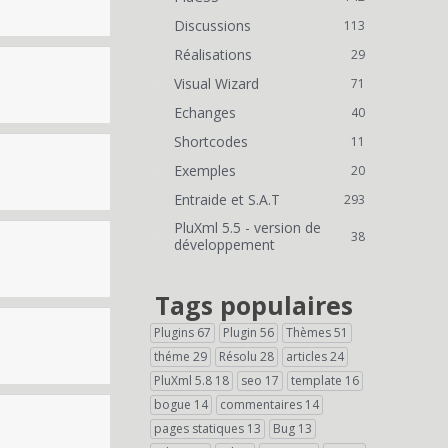
Discussions
113
Réalisations
29
Visual Wizard
71
Echanges
40
Shortcodes
11
Exemples
20
Entraide et S.A.T
293
PluXml 5.5 - version de
38
développement
Tags populaires
Plugins
67
Plugin
56
Thèmes
51
théme
29
Résolu
28
articles
24
PluXml 5.8
18
seo
17
template
16
bogue
14
commentaires
14
pages statiques
13
Bug
13