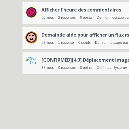
Afficher l'heure des commentaires.
60
vues
2
réponses
0
points
Dernier message pa
Demainde aide pour afficher un flux r
58
vues
1
réponse
0
points
Dernier message par
[CONFIRMED][4.3] Déplacement image
Système
38
vues
0
réponses
0
points
Créée par