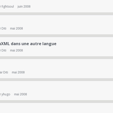
fightsoul
r
juin 2008
Diti
r
mai 2008
luXML dans une autre langue
Diti
r
mai 2008
Diti
par
mai 2008
yhugo
r
mai 2008