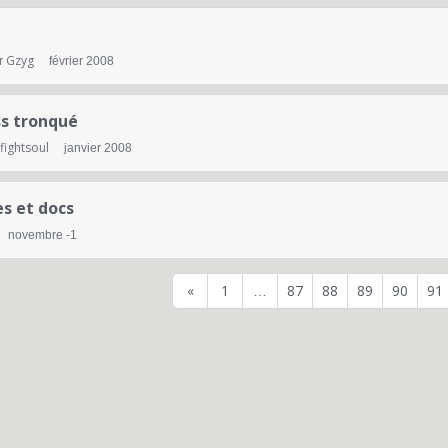
Gzyg
r
février 2008
ss tronqué
fightsoul
janvier 2008
s et docs
novembre -1
«
1
87
88
89
90
91
…