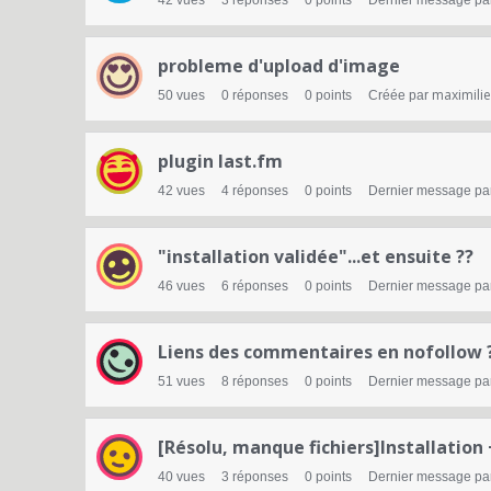
42
vues
3
réponses
0
points
Dernier message pa
probleme d'upload d'image
maximili
50
vues
0
réponses
0
points
Créée par
plugin last.fm
42
vues
4
réponses
0
points
Dernier message pa
"installation validée"...et ensuite ??
46
vues
6
réponses
0
points
Dernier message pa
Liens des commentaires en nofollow 
51
vues
8
réponses
0
points
Dernier message pa
[Résolu, manque fichiers]Installation 
40
vues
3
réponses
0
points
Dernier message pa