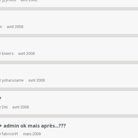
r
avril 2008
en
avril 2008
biwers
r
avril 2008
yoharusame
r
avril 2008
?
Diti
r
avril 2008
+ admin ok mais après...???
fabrice91
r
mars 2008