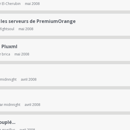
El-Cherubin
r
mai 2008
r les serveurs de PremiumOrange
fightsoul
mai 2008
e Pluxml
brica
r
mai 2008
midnnight
avril 2008
midnnight
par
avril 2008
uplé...
gcyrillus