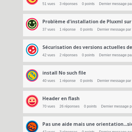
n
51
vues
3
réponses
0
points
Dernier message pa
s
Problème d'installation de Pluxml su
37
vues
1
réponse
0
points
Dernier message par
Sécurisation des versions actuelles d
42
vues
2
réponses
0
points
Dernier message pa
install No such file
40
vues
1
réponse
0
points
Dernier message par
Header en flash
70
vues
26
réponses
0
points
Dernier message 
Pas une aide mais une orientation...sio