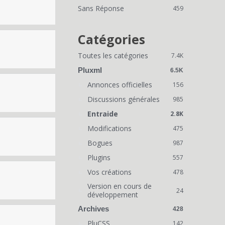
i
Sans Réponse
459
e
n
Catégories
s
Toutes les catégories
7.4K
r
Pluxml
6.5K
a
Annonces officielles
156
Discussions générales
p
985
Entraide
2.8K
i
Modifications
475
d
Bogues
987
e
Plugins
557
s
Vos créations
478
Version en cours de
24
développement
Archives
428
PluCSS
142