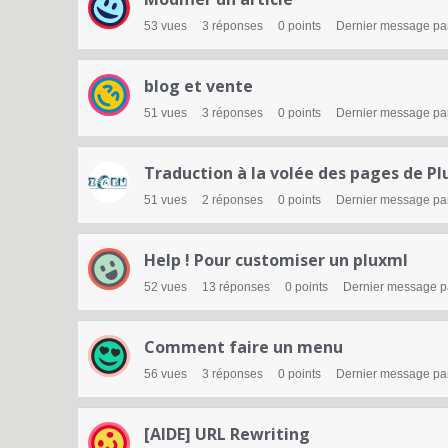
t
e
53
vues
3
réponses
0
points
Dernier message pa
d
blog et vente
e
51
vues
3
réponses
0
points
Dernier message pa
d
i
Traduction à la volée des pages de P
s
51
vues
2
réponses
0
points
Dernier message pa
c
Help ! Pour customiser un pluxml
u
52
vues
13
réponses
0
points
Dernier message 
s
s
Comment faire un menu
56
vues
3
réponses
0
points
Dernier message pa
i
o
[AIDE] URL Rewriting