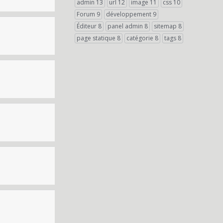
admin
13
url
12
image
11
css
10
Forum
9
développement
9
Éditeur
8
panel admin
8
sitemap
8
page statique
8
catégorie
8
tags
8